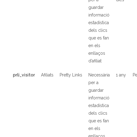
guardar
informació
estadística
dels clics
que es fan
en els
enllaços
d’afiliat
prli_visitor
Afiliats
Pretty Links
Necessària
1 any
Pe
per a
guardar
informació
estadística
dels clics
que es fan
en els
enllaços