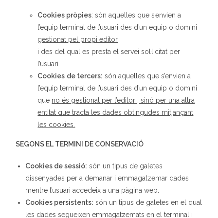
Cookies
pròpies
: són aquelles que s’envien a
l’equip terminal de l’usuari des d’un equip o domini
gestionat pel propi editor
i des del qual es presta el servei sol·licitat per
l’usuari.
Cookies
de tercers:
són aquelles que s’envien a
l’equip terminal de l’usuari des d’un equip o domini
que
no és gestionat per l’editor , sinó per una altra
entitat que tracta les dades obtingudes mitjançant
les cookies.
SEGONS EL TERMINI DE CONSERVACIÓ
Cookies de sessió:
són un tipus de galetes
dissenyades per a demanar i emmagatzemar dades
mentre l’usuari accedeix a una pàgina web.
Cookies
persistents:
són un tipus de galetes en el qual
les dades segueixen emmagatzemats en el terminal i