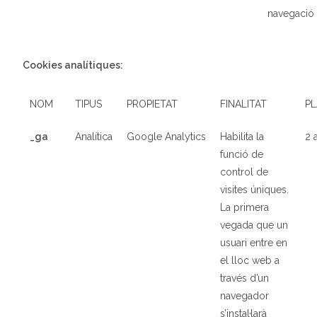
navegació
Cookies analítiques:
NOM
TIPUS
PROPIETAT
FINALITAT
P
_ga
Analítica
Google Analytics
Habilita la
2 
funció de
control de
visites úniques.
La primera
vegada que un
usuari entre en
el lloc web a
través d’un
navegador
s’instal·larà