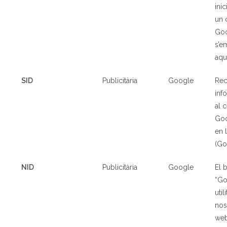
ini
un 
Go
s’
aqu
SID
Publicit
à
ria
Google
Rec
inf
al 
Goo
en 
(Go
NID
Publicit
à
ria
Google
El 
“Go
util
nos
web