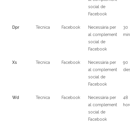
social de
Facebook
Dpr
T
è
cnica
Facebook
Necessària per
30
al complement
min
social de
Facebook
Xs
T
è
cnica
Facebook
Necessària per
90
al complement
die
social de
Facebook
Wd
T
è
cnica
Facebook
Necessària per
48
al complement
hor
social de
Facebook