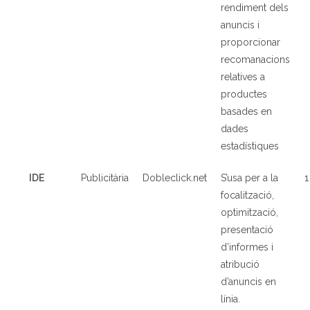
rendiment dels
anuncis i
proporcionar
recomanacions
relatives a
productes
basades en
dades
estadístiques
IDE
Publicit
à
ria
Dobleclick.net
S’usa per a la
1
focalització,
optimització,
presentació
d’informes i
atribució
d’anuncis en
línia.