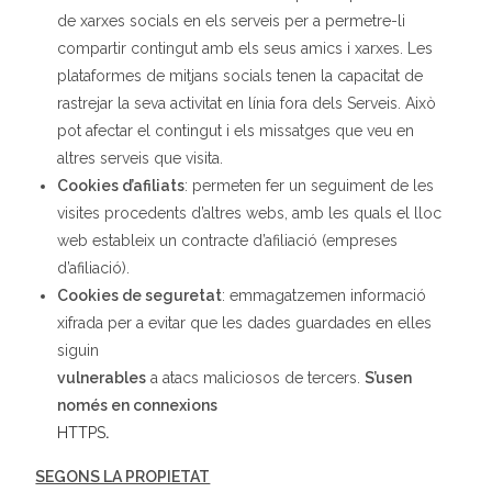
de xarxes socials en els serveis per a permetre-li
compartir contingut amb els seus amics i xarxes. Les
plataformes de mitjans socials tenen la capacitat de
rastrejar la seva activitat en línia fora dels Serveis. Això
pot afectar el contingut i els missatges que veu en
altres serveis que visita.
Cookies d’afiliats
: permeten fer un seguiment de les
visites procedents d’altres webs, amb les quals el lloc
web estableix un contracte d’afiliació (empreses
d’afiliació).
Cookies
de seguretat
: emmagatzemen informació
xifrada per a evitar que les dades guardades en elles
siguin
vulnerables
a atacs maliciosos de tercers.
S’usen
només en connexions
HTTPS
.
SEGONS LA PROPIETAT