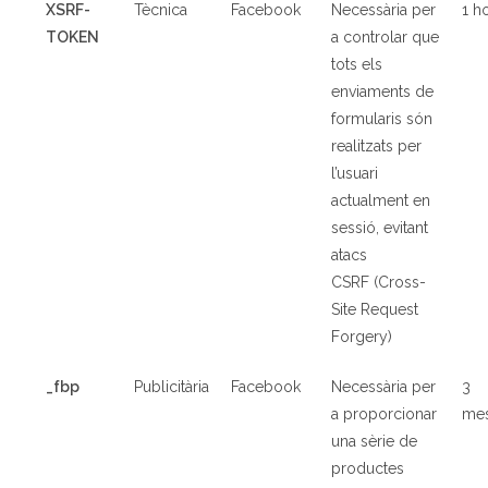
XSRF-
Tècnica
Facebook
Necessària per
1 h
TOKEN
a controlar que
tots els
enviaments de
formularis són
realitzats per
l’usuari
actualment en
sessió, evitant
atacs
CSRF (Cross-
Site Request
Forgery)
_fbp
Publicit
à
ria
Facebook
Necessària per
3
a proporcionar
me
una sèrie de
productes