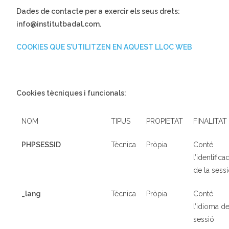
Dades de contacte per a exercir els seus drets:
info@institutbadal.com.
COOKIES QUE S’UTILITZEN EN AQUEST LLOC WEB
Cookies
tècniques i funcionals:
NOM
TIPUS
PROPIETAT
FINALITAT
PHPSESSID
Tècnica
Pròpia
Conté
l’identifica
de la sess
_lang
Técnica
Pròpia
Conté
l’idioma de
sessió