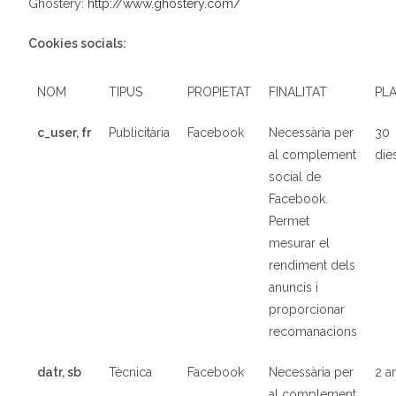
Ghostery:
http://www.ghostery.com/
Cookies socials:
NOM
TIPUS
PROPIETAT
FINALITAT
PL
c_user, fr
Publicitària
Facebook
Necessària per
30
al complement
die
social de
Facebook.
Permet
mesurar el
rendiment dels
anuncis i
proporcionar
recomanacions
datr, sb
T
è
cnica
Facebook
Necessària per
2 a
al complement