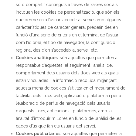
so o compartir continguts a través de xarxes socials.
Inclouen les cookies de personalització, que són els
que permeten a l’usuari accedir al servei amb algunes
caràcterístiques de caràcter general predefinides en
funció d’una sèrie de criteris en el terminal de l’usuari
com l’idioma, el tipo de navegador, la configuració
regional des d’on s’accedeix al servei, etc.
Cookies
analítiques
: són aquelles que permeten al
responsable d’aquestes, el seguiment i anàlisi del
comportament dels usuaris dels llocs web als quals
estan vinculades. La informació recollida mitjançant
aquesta mena de cookies s’utilitza en el mesurament de
l’activitat dels llocs web, aplicació o plataforma i per a
l’elaboració de perfils de navegació dels usuaris
d’aquests llocs, aplicacions i plataformes, amb la
finalitat d’introduir millores en funció de l’anàlisi de les
dades d’ús que fan els usuaris del servei.
Cookies
publicitàries:
són aquelles que permeten la