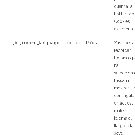
quant a la
Política de
Cookies
establerta
_icl_current_language
Tècnica
Pròpia
S’usa per a
recordar
l’idioma q
ha
selecciona
l’usuari i
mostrar-li 
continguts
en aquest
mateix
idioma al
llarg de la
seva