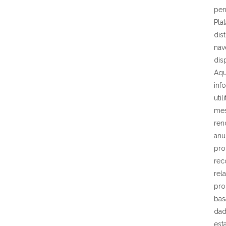
per
Pla
dist
nav
dis
Aqu
inf
util
mes
ren
anu
pro
rec
rela
pro
bas
da
est