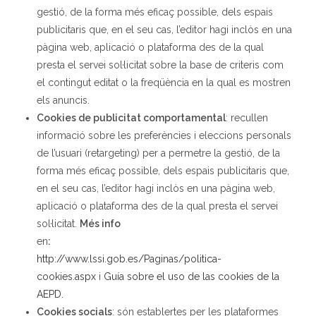
gestió, de la forma més eficaç possible, dels espais
publicitaris que, en el seu cas, l’editor hagi inclòs en una
pàgina web, aplicació o plataforma des de la qual
presta el servei sol·licitat sobre la base de criteris com
el contingut editat o la freqüència en la qual es mostren
els anuncis.
Cookies
de publicitat comportamental
: recullen
informació sobre les preferències i eleccions personals
de l’usuari (retargeting) per a permetre la gestió, de la
forma més eficaç possible, dels espais publicitaris que,
en el seu cas, l’editor hagi inclòs en una pàgina web,
aplicació o plataforma des de la qual presta el servei
sol·licitat.
Més info
en
:
http://www.lssi.gob.es/Paginas/politica-
cookies.aspx
i
Guía sobre el uso de las cookies de la
AEPD.
Cookies
socials
: són establertes per les plataformes