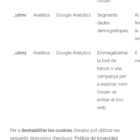
l’usuari
_utmv
Analítica
Google Analytics
Segmenta
Al
dades
fin
demogràfiques
la
se
_utmz
Analítica
Google Analytics
Emmagatzema
6
la font de
m
trànsit o una
campanya per
a explicar com
l’usuari va
arribar al lloc
web
Per a
deshabilitar les cookies
d’anàlisi pot utilitzar les
següents direccions d’exclusió:
Política de privacidad