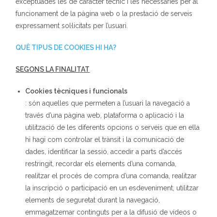
exceptuades les de caràcter tècnic i les necessàries per al
funcionament de la pàgina web o la prestació de serveis
expressament sol·licitats per l’usuari.
QUÈ TIPUS DE COOKIES HI HA?
SEGONS LA FINALITAT
Cookies
tècniques i funcionals
: són aquelles que permeten a l’usuari la navegació a
través d’una pàgina web, plataforma o aplicació i la
utilització de les diferents opcions o serveis que en ella
hi hagi com controlar el trànsit i la comunicació de
dades, identificar la sessió, accedir a parts d’accés
restringit, recordar els elements d’una comanda,
realitzar el procés de compra d’una comanda, realitzar
la inscripció o participació en un esdeveniment, utilitzar
elements de seguretat durant la navegació,
emmagatzemar continguts per a la difusió de vídeos o