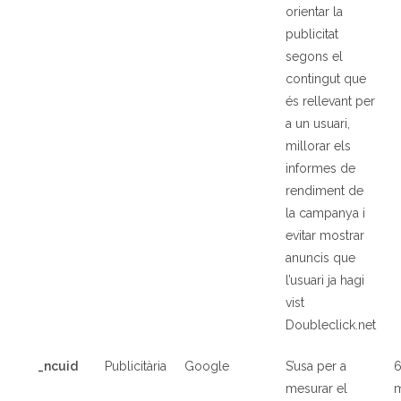
orientar la
publicitat
segons el
contingut que
és rellevant per
a un usuari,
millorar els
informes de
rendiment de
la campanya i
evitar mostrar
anuncis que
l’usuari ja hagi
vist
Doubleclick.net
_ncuid
Publicit
à
ria
Google
S’usa per a
mesurar el