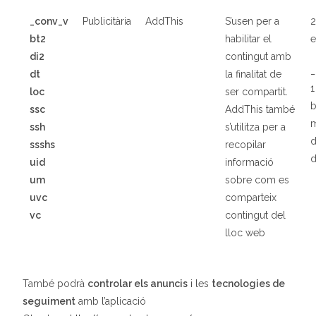
_conv_v
Publicit
à
ria
AddThis
S’usen per a
2
bt2
habilitar el
e
di2
contingut amb
_
dt
la finalitat de
1
loc
ser compartit.
b
ssc
AddThis també
ssh
s’utilitza per a
d
ssshs
recopilar
d
uid
informació
um
sobre com es
uvc
comparteix
vc
contingut del
lloc web
També podrà
controlar els anuncis
i les
tecnologies de
seguiment
amb l’aplicació