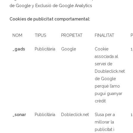
de
Google
y
Exclusió de Google Analytics
Cookies de publicitat comportamental:
NOM
TIPUS
PROPIETAT
FINALITAT
_gads
Publicitària
Google
Cookie
1
associada al
servei de
Doubleclick.net
de Google
perquè l’amo
pugui guanyar
crèdit
_sonar
Publicit
à
ria
Dobleclick.net
S’usa per a
1
millorar la
publicitat i