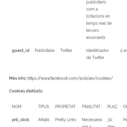
publicitaris
com a
licitacions en
temps real de
tercers
anunciants
guest_id
Publicit
à
ria
Twitter
Identificador
2 a
de Twitter
Més info:
https://www.facebook.com/policies/cookies/
Cookies d’afiliats:
NOM
TIPUS
PROPIETAT
FINALITAT
PLAÇ
O
prli_click
Afiliats
Pretty Links
Necessària
30
Pe
per a
dies