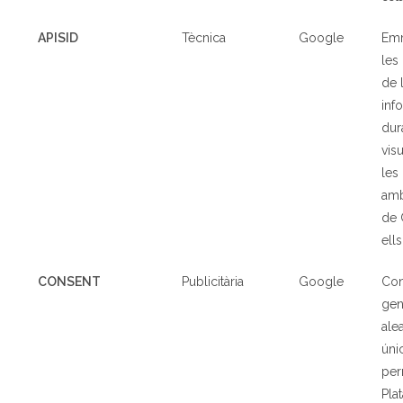
APISID
T
è
cnica
Google
Em
les
de l
inf
dur
vis
les
amb
de 
ells
CONSENT
Publicit
à
ria
Google
Con
gen
ale
úni
per
Pla