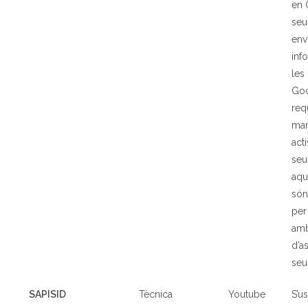
en 
seu
env
inf
les
Go
req
man
act
seu
aqu
són
per
amb 
d’a
seu
SAPISID
T
è
cnica
Youtube
S’u