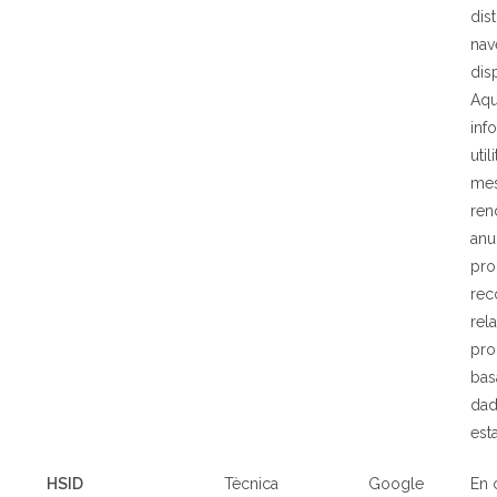
dist
nav
dis
Aqu
inf
util
mes
ren
anu
pro
rec
rela
pro
bas
da
est
HSID
T
è
cnica
Google
En 