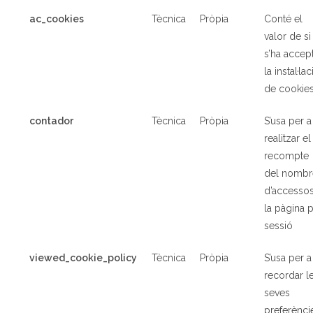
ac_cookies
Tècnica
Pròpia
Conté el
valor de si
s’ha accep
la instal·lac
de cookie
contador
Tècnica
Pròpia
S’usa per a
realitzar el
recompte
del nombr
d’accessos
la pàgina 
sessió
viewed_cookie_policy
Tècnica
Pròpia
S’usa per a
recordar l
seves
preferènci