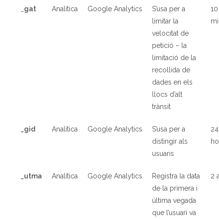
_
gat
Analítica
Google Analytics
S’usa per a
10
limitar la
mi
velocitat de
petició – la
limitació de la
recollida de
dades en els
llocs d’alt
trànsit
_gid
Analítica
Google Analytics
S’usa per a
24
distingir als
ho
usuaris
_utma
Analítica
Google Analytics
Registra la data
2 
de la primera i
última vegada
que l’usuari va