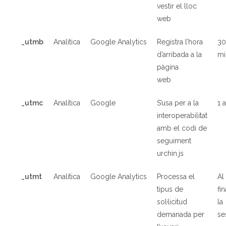
vestir el lloc
web
_utmb
Analítica
Google Analytics
Registra l’hora
3
d’arribada a la
mi
pàgina
web
_utmc
Analítica
Google
S’usa per a la
1 
interoperabilitat
amb el codi de
seguiment
urchin.js
_utmt
Analítica
Google Analytics
Processa el
Al
tipus de
fin
sol·licitud
la
demanada per
se